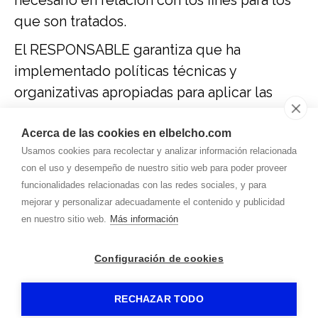
necesario en relación con los fines para los
que son tratados.
El RESPONSABLE garantiza que ha
implementado políticas técnicas y
organizativas apropiadas para aplicar las
medidas de seguridad que establecen el
GDPR con el fin de proteger los derechos y
Acerca de las cookies en elbelcho.com
Usamos cookies para recolectar y analizar información relacionada
libertades de los Usuarios y les ha
con el uso y desempeño de nuestro sitio web para poder proveer
comunicado la información adecuada para
funcionalidades relacionadas con las redes sociales, y para
que puedan ejercerlos.
mejorar y personalizar adecuadamente el contenido y publicidad
en nuestro sitio web.
Más información
Configuración de cookies
EL BELCHO
-
Aviso legal
-
Aviso legal
-
Política de cookies
- by
RuralesDATA
-
RECHAZAR TODO